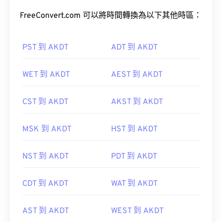
FreeConvert.com 可以將時間轉換為以下其他時區：
PST 到 AKDT
ADT 到 AKDT
WET 到 AKDT
AEST 到 AKDT
CST 到 AKDT
AKST 到 AKDT
MSK 到 AKDT
HST 到 AKDT
NST 到 AKDT
PDT 到 AKDT
CDT 到 AKDT
WAT 到 AKDT
AST 到 AKDT
WEST 到 AKDT