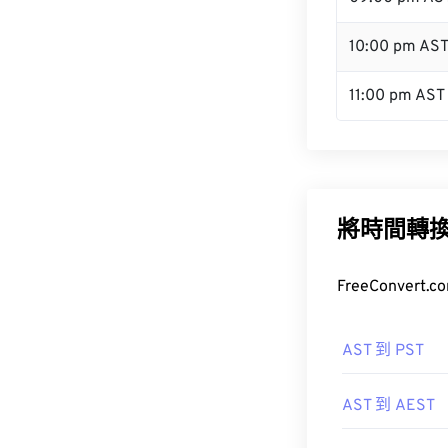
10:00 pm AS
11:00 pm AST
將時間轉
FreeConve
AST 到 PST
AST 到 AEST