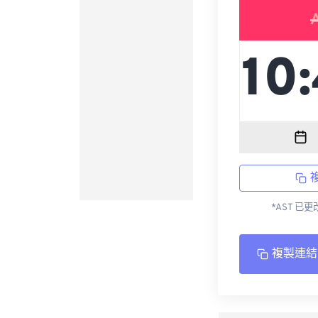
*AST 已
複製連結