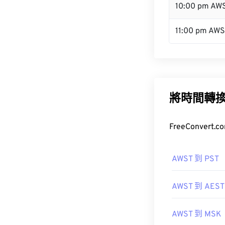
10:00 pm AW
11:00 pm AW
將時間轉
FreeConve
AWST 到 PST
AWST 到 AEST
AWST 到 MSK