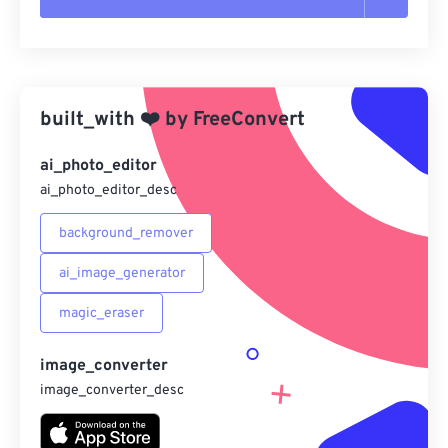
重置所有選項
應用預設
built_with
❤️
by
FreeConvert
另存為預設
ai_photo_editor
ai_photo_editor_desc
background_remover
ai_image_generator
magic_eraser
image_converter
image_converter_desc