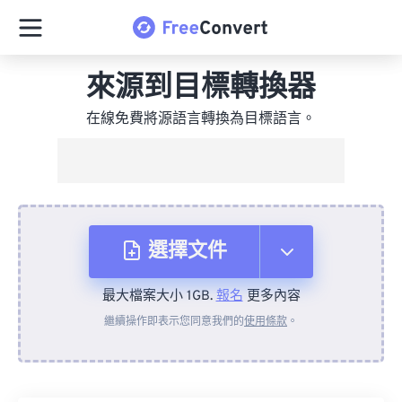
來源到目標轉換器
在線免費將源語言轉換為目標語言。
選擇文件
最大檔案大小 1GB.
報名
更多內容
來自裝置
繼續操作即表示您同意我們的
使用條款
。
來自 Dropbox