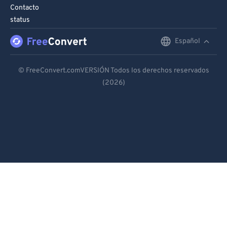
Contacto
status
Español
English
Deutsch
© FreeConvert.comVERSIÓN Todos los derechos reservados
(2026)
Español
Français
Português
Italiano
Dutch
日本語
简体中文