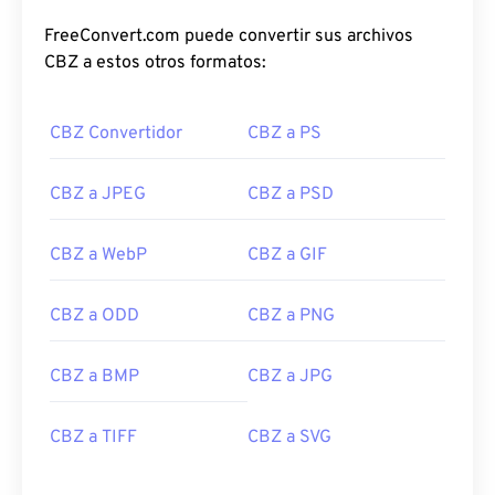
FreeConvert.com puede convertir sus archivos
CBZ a estos otros formatos:
CBZ Convertidor
CBZ a PS
CBZ a JPEG
CBZ a PSD
CBZ a WebP
CBZ a GIF
CBZ a ODD
CBZ a PNG
CBZ a BMP
CBZ a JPG
CBZ a TIFF
CBZ a SVG