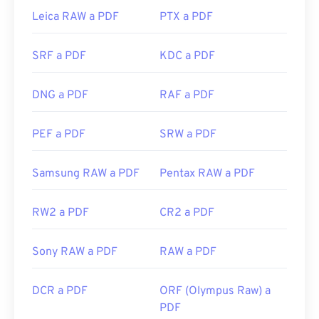
Enlaces útiles:
automáticamente. Puede que necesites o no un
Leica RAW a PDF
PTX a PDF
complemento o extensión para hacerlo, pero es
https://de.wikipedia.org/wiki/Comic-Book-Format
muy práctico tener uno que se abra
SRF a PDF
KDC a PDF
automáticamente al hacer clic en un enlace PDF en
línea. Recomiendo
SumatraPDF
o
MuPDF
si buscas
DNG a PDF
RAF a PDF
algo más. Ambos son gratuitos.
Desarrollado por:
ISO
PEF a PDF
SRW a PDF
Lanzamiento inicial:
15 de junio de 1993
Enlaces útiles:
Samsung RAW a PDF
Pentax RAW a PDF
https://en.wikipedia.org/wiki/Portable_Document_Form
RW2 a PDF
CR2 a PDF
https://acrobat.adobe.com/us/es/por-que-
adobe/sobre-adobe-pdf.html
Sony RAW a PDF
RAW a PDF
DCR a PDF
ORF (Olympus Raw) a
PDF