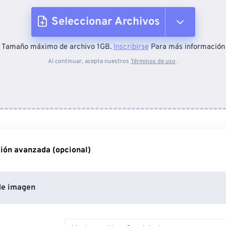
Seleccionar Archivos
Tamaño máximo de archivo 1GB.
Inscribirse
Para más información
Desde el dispositivo
Al continuar, acepta nuestros
Términos de uso
.
Desde Dropbox
Desde Google Drive
ión avanzada (opcional)
Desde OneDrive
de imagen
Desde URL