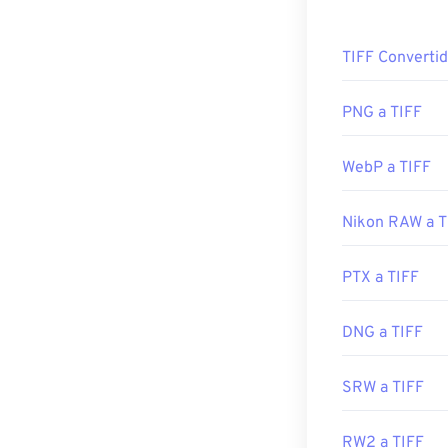
Dado que CBZ e
¿Cómo abr
archivos y volve
TIFF Convertid
puede converti
Los programas 
Apple Preview
p
XnView MP
. Ta
PNG a TIFF
Desarrollado p
abrir archivos T
Lanzamiento in
WebP a TIFF
Enlaces útiles:
Programas alt
Nikon RAW a T
Adobe
Photos
https://de.wik
PTX a TIFF
Desarrollado p
Lanzamiento in
DNG a TIFF
Enlaces útiles:
SRW a TIFF
https://www.ado
https://www.fil
RW2 a TIFF