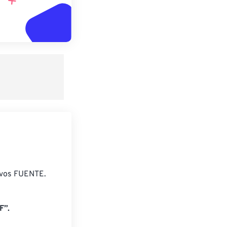
ivos FUENTE.
F”.