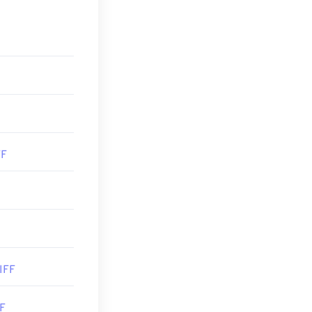
raer los
los archivos,
e CPZ a PDF.
Windows y
s usar es
problemas para
m (
GIMP
),
FF
s TIFF.
IFF
F