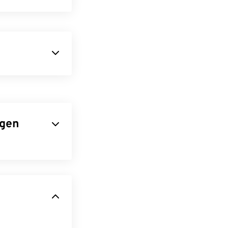
gitales
a
utilidad ZIP
oks de cómics.
 que la "Z"
agen
, es uno de los
splayEx
es otro
a publicidad
iComix
(iOS).
porciona a este
 JPEG, archivos