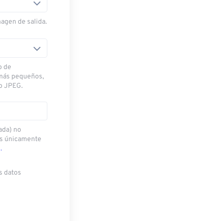
magen de salida.
o de
 más pequeños,
o JPEG.
ada) no
os únicamente
.
s datos