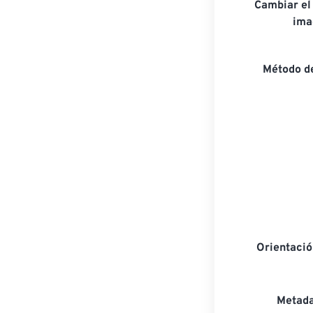
Cambiar el
ima
Método d
Orientaci
Metada