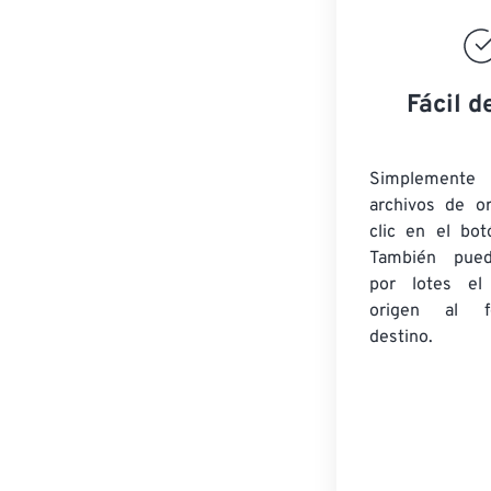
Fácil d
Simplement
archivos de o
clic en el bot
También pued
por lotes
el
origen
al fo
destino.