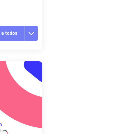
 a todos
pciones
 preestablecido
lecido
iles.