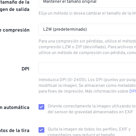
Mantener el tamaño original
 tamaño de la
gen de salida
Elija un método si desea cambiar el tamaño de la i
LZW (predeterminado)
e compresión
Para una compresión sin pérdidas, utilice el métod
compresión LZW o ZIP (desinflado). Para archivos
utilice un método de compresión con pérdida, com
DPI
Introduzca DPI (0-2400). Los DPI (puntos por pulg
modifican la imagen. Se almacenan como metadat
para fines de impresión. Más información sobre
DPI
Oriente correctamente la imagen utilizando lo
ón automática
del sensor de gravedad almacenados en EXIF
Quita la imagen de todos los perfiles, EXIF ​​y
tos de la tira
comentarios para reducir el tamaño