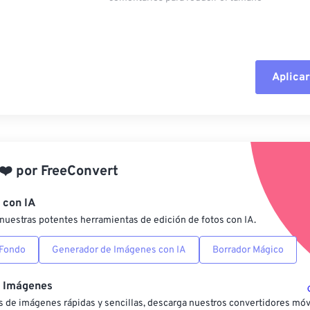
Aplicar
Restablecer todas las o
Aplicar desde el ajuste
❤️
por
FreeConvert
Guardar como preestab
 con IA
nuestras potentes herramientas de edición de fotos con IA.
 Fondo
Generador de Imágenes con IA
Borrador Mágico
e Imágenes
 de imágenes rápidas y sencillas, descarga nuestros convertidores móv