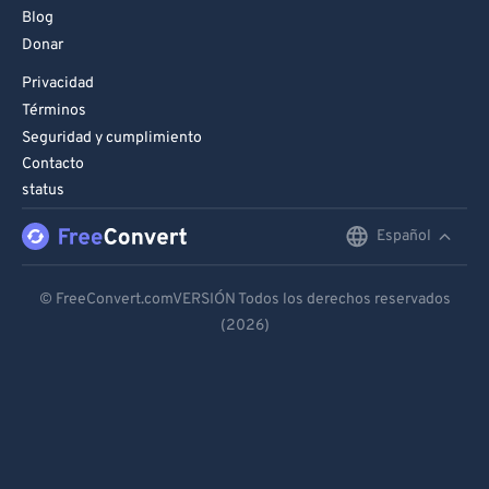
Blog
Donar
Privacidad
Términos
Seguridad y cumplimiento
Contacto
status
Español
English
Deutsch
© FreeConvert.comVERSIÓN Todos los derechos reservados
(2026)
Español
Français
Português
Italiano