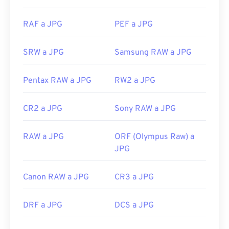
aplicaciones de Mac OS como
Vista Previa de
Apple
. Para cambiar el tamaño de las imágenes
RAF a JPG
PEF a JPG
JPEG, utilice nuestra herramienta
de cambio de
tamaño de imagen
.
SRW a JPG
Samsung RAW a JPG
Desarrollado por:
Joint Photographic Experts
Group
Pentax RAW a JPG
RW2 a JPG
Lanzamiento inicial:
18 de septiembre de 1992
Herramientas JPG relacionadas:
CR2 a JPG
Sony RAW a JPG
Utilice nuestro
Selector de color
para elegir
RAW a JPG
ORF (Olympus Raw) a
colores de las imágenes
JPG
Canon RAW a JPG
CR3 a JPG
DRF a JPG
DCS a JPG