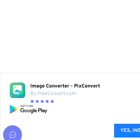
Image Converter - PixConvert
By FreeConvert.com
YES, IN