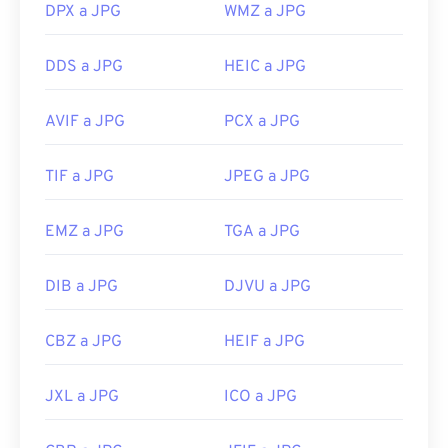
DPX a JPG
WMZ a JPG
Lanzamiento inicial:
18 de septiembre de 1992
Herramientas JPG relacionadas:
DDS a JPG
HEIC a JPG
Utilice nuestro
Selector de color
para elegir
AVIF a JPG
PCX a JPG
colores de las imágenes
TIF a JPG
JPEG a JPG
EMZ a JPG
TGA a JPG
DIB a JPG
DJVU a JPG
CBZ a JPG
HEIF a JPG
JXL a JPG
ICO a JPG