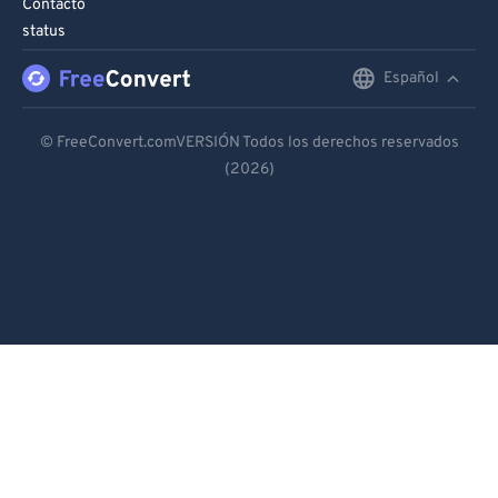
Contacto
status
Español
English
Deutsch
© FreeConvert.comVERSIÓN Todos los derechos reservados
(2026)
Español
Français
Português
Italiano
Dutch
日本語
简体中文
繁體中文