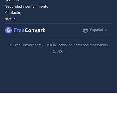
Términos
Seguridad y cumplimiento
Contacto
status
Español
English
Deutsch
© FreeConvert.comVERSIÓN Todos los derechos reservados
(2026)
Español
Français
Português
Italiano
Dutch
日本語
简体中文