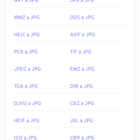
ART a JPG
DPX a JPG
Desarrollado por:
Joint Photographic Experts
Group
WMZ a JPG
DDS a JPG
Lanzamiento inicial:
18 de septiembre de 1992
Herramientas JPG relacionadas:
HEIC a JPG
AVIF a JPG
Utilice nuestro
Selector de color
para elegir
PCX a JPG
TIF a JPG
colores de las imágenes
JPEG a JPG
EMZ a JPG
TGA a JPG
DIB a JPG
DJVU a JPG
CBZ a JPG
HEIF a JPG
JXL a JPG
ICO a JPG
CBR a JPG