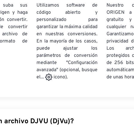
e suba sus
Utilizamos software de
Nuestro c
rigen y haga
código abierto y
ORIGEN a
ón convertir.
personalizado para
gratuito 
e convertir
garantizar la máxima calidad
cualquier 
 archivo de
en nuestras conversiones.
Garantizamos
rmato de
En la mayoría de los casos,
privacidad d
puede ajustar los
Los arch
parámetros de conversión
protegidos 
mediante "Configuración
de 256 bits
avanzada" (opcional, busque
automática
de unas hora
el...
icono).
n archivo DJVU (DjVu)?