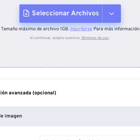
Seleccionar Archivos
Tamaño máximo de archivo 1GB.
Inscribirse
Para más información
Desde el dispositivo
Al continuar, acepta nuestros
Términos de uso
.
Desde Dropbox
Desde Google Drive
ión avanzada (opcional)
Desde OneDrive
de imagen
Desde URL