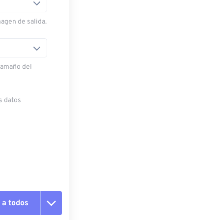
magen de salida.
 tamaño del
s datos
 a todos