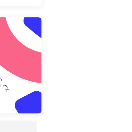
pciones
 preestablecido
lecido
iles.