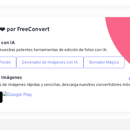
Restablecer todas las o
Aplicar desde el ajuste
❤️
por
FreeConvert
Guardar como preestab
 con IA
nuestras potentes herramientas de edición de fotos con IA.
 Fondo
Generador de Imágenes con IA
Borrador Mágico
e Imágenes
 de imágenes rápidas y sencillas, descarga nuestros convertidores móv