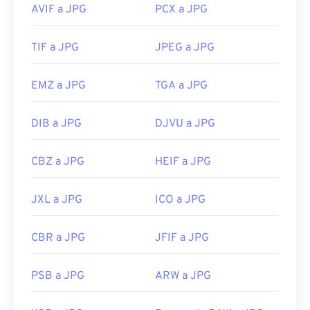
AVIF a JPG
PCX a JPG
colores de las imágenes
TIF a JPG
JPEG a JPG
EMZ a JPG
TGA a JPG
DIB a JPG
DJVU a JPG
CBZ a JPG
HEIF a JPG
JXL a JPG
ICO a JPG
CBR a JPG
JFIF a JPG
PSB a JPG
ARW a JPG