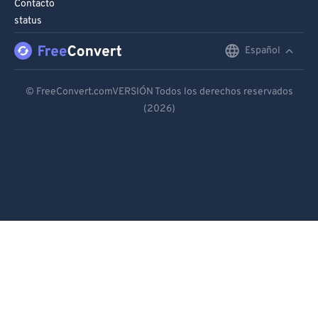
Contacto
status
Español
English
Deutsch
© FreeConvert.comVERSIÓN Todos los derechos reservados
(2026)
Español
Français
Português
Italiano
Dutch
日本語
简体中文
繁體中文