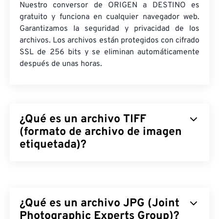
Nuestro conversor de ORIGEN a DESTINO es
gratuito y funciona en cualquier navegador web.
Garantizamos la seguridad y privacidad de los
archivos. Los archivos están protegidos con cifrado
SSL de 256 bits y se eliminan automáticamente
después de unas horas.
¿Qué es un archivo TIFF
(formato de archivo de imagen
etiquetada)?
El formato de archivo de imagen etiquetado (TIFF),
también conocido como TIF, es uno de los
formatos de archivo de imagen más comunes. Su
¿Qué es un archivo JPG (Joint
uso más frecuente se da en la publicidad digital y la
autoedición. La estructura de mapa de bits y raster
Photographic Experts Group)?