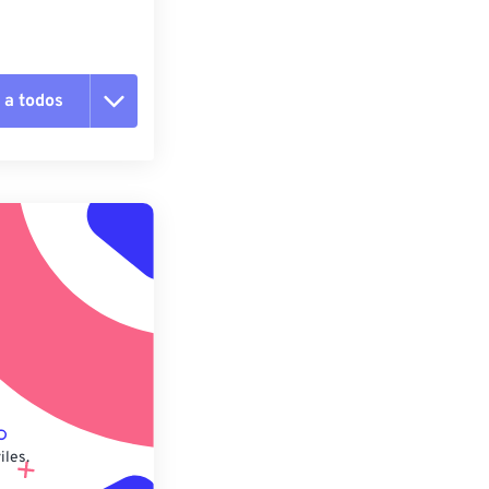
 a todos
pciones
 preestablecido
lecido
iles.