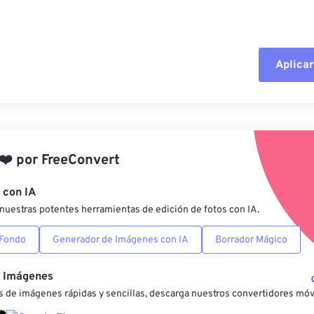
Aplicar
Restablecer todas las o
Aplicar desde el ajuste
❤️
por
FreeConvert
Guardar como preestab
 con IA
nuestras potentes herramientas de edición de fotos con IA.
 Fondo
Generador de Imágenes con IA
Borrador Mágico
e Imágenes
 de imágenes rápidas y sencillas, descarga nuestros convertidores móv