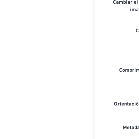
Cambiar el
ima
C
Comprim
Orientaci
Metada