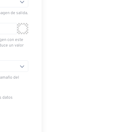
magen de salida.
gen con este
oduce un valor
 tamaño del
s datos