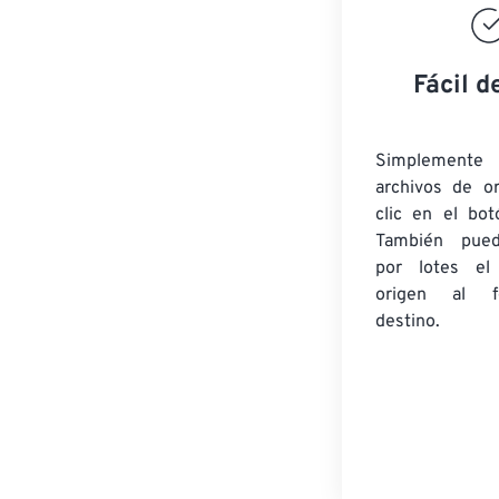
Fácil d
Simplement
archivos de o
clic en el bot
También pued
por lotes
el
origen
al fo
destino.