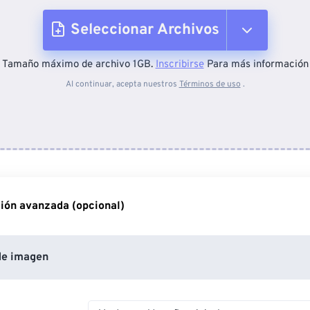
Seleccionar Archivos
Tamaño máximo de archivo 1GB.
Inscribirse
Para más información
Desde el dispositivo
Al continuar, acepta nuestros
Términos de uso
.
Desde Dropbox
Desde Google Drive
ión avanzada (opcional)
Desde OneDrive
de imagen
Desde URL