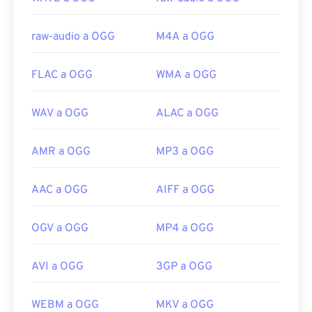
https://xiph.org/vorbis/
raw-audio a OGG
M4A a OGG
FLAC a OGG
WMA a OGG
WAV a OGG
ALAC a OGG
AMR a OGG
MP3 a OGG
AAC a OGG
AIFF a OGG
OGV a OGG
MP4 a OGG
AVI a OGG
3GP a OGG
WEBM a OGG
MKV a OGG