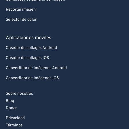
88
88
Recortar imagen
89
89
Selector de color
90
90
91
91
Aplicaciones móviles
92
92
Creador de collages Android
93
93
Creador de collages iOS
94
94
Convertidor de imágenes Android
95
95
Convertidor de imágenes iOS
96
96
Sobre nosotros
97
97
Blog
98
98
Donar
99
99
Privacidad
Términos