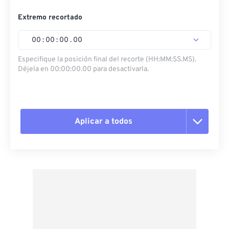
Extremo recortado
00
:
00
:
00
.
00
Especifique la posición final del recorte (HH:MM:SS.MS).
Déjela en 00:00:00.00 para desactivarla.
Aplicar a todos
Restablecer todas las opciones
Aplicar desde el ajuste preestablecido
Guardar como preestablecido