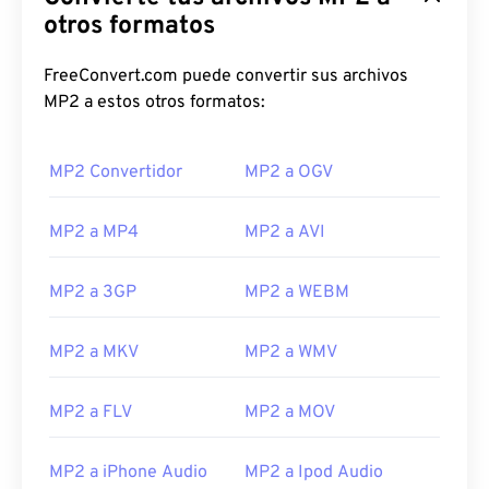
otros formatos
FreeConvert.com puede convertir sus archivos
00
00
00
00
00
00
00
00
MP2 a estos otros formatos:
MP2 Convertidor
MP2 a OGV
00
00
00
00
00
00
00
00
01
01
01
01
01
01
01
01
MP2 a MP4
MP2 a AVI
02
02
02
02
02
02
02
02
MP2 a 3GP
MP2 a WEBM
03
03
03
03
03
03
03
03
04
04
04
04
04
04
04
04
MP2 a MKV
MP2 a WMV
05
05
05
05
05
05
05
05
06
06
06
06
06
06
06
06
MP2 a FLV
MP2 a MOV
07
07
07
07
07
07
07
07
MP2 a iPhone Audio
MP2 a Ipod Audio
08
08
08
08
08
08
08
08