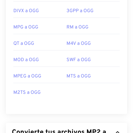
DIVX a OGG
3GPP a OGG
MPG a OGG
RM a OGG
QT a OGG
M4V a OGG
MOD a OGG
SWF a OGG
MPEG a OGG
MTS a OGG
M2TS a OGG
Convierte tus archivos MP2 a