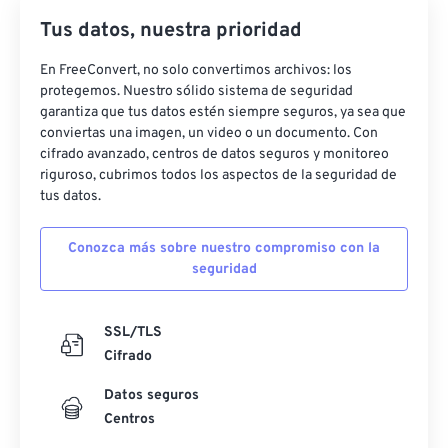
22
22
22
22
22
22
22
22
Tus datos, nuestra prioridad
23
23
23
23
23
23
23
23
En FreeConvert, no solo convertimos archivos: los
24
24
24
24
24
24
protegemos. Nuestro sólido sistema de seguridad
garantiza que tus datos estén siempre seguros, ya sea que
25
25
25
25
25
25
conviertas una imagen, un video o un documento. Con
26
26
26
26
26
26
cifrado avanzado, centros de datos seguros y monitoreo
riguroso, cubrimos todos los aspectos de la seguridad de
27
27
27
27
27
27
tus datos.
28
28
28
28
28
28
Conozca más sobre nuestro compromiso con la
29
29
29
29
29
29
seguridad
30
30
30
30
30
30
31
31
31
31
31
31
SSL/TLS
Cifrado
32
32
32
32
32
32
33
33
33
33
33
33
Datos seguros
Centros
34
34
34
34
34
34