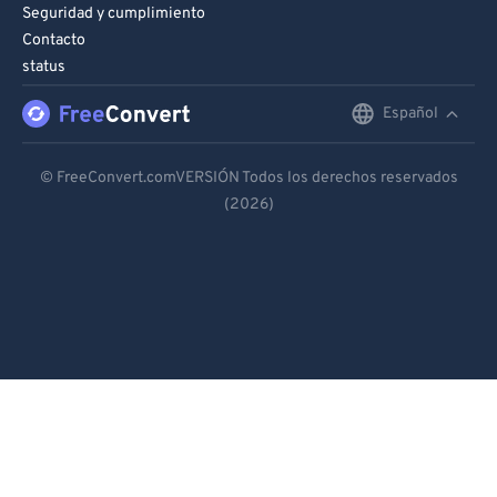
Seguridad y cumplimiento
Contacto
status
Español
English
Deutsch
© FreeConvert.comVERSIÓN Todos los derechos reservados
(2026)
Español
Français
Português
Italiano
Dutch
日本語
简体中文