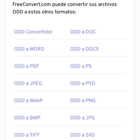
FreeConvert.com puede convertir sus archivos
ODD a estos otros formatos:
ODD Convertidor
ODD a DOC
ODD a WORD
ODD a DOCX
ODD a PDF
ODD a PS
ODD a JPEG
ODD a PSD
ODD a WebP
ODD a PNG
ODD a BMP
ODD a JPG
ODD a TIFF
ODD a SVG