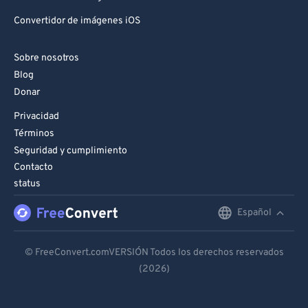
Convertidor de imágenes iOS
Sobre nosotros
Blog
Donar
Privacidad
Términos
Seguridad y cumplimiento
Contacto
status
Español
English
Deutsch
© FreeConvert.comVERSIÓN Todos los derechos reservados
(2026)
Español
Français