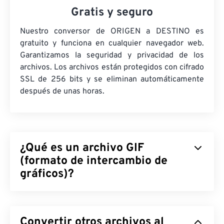
Gratis y seguro
Nuestro conversor de ORIGEN a DESTINO es
gratuito y funciona en cualquier navegador web.
Garantizamos la seguridad y privacidad de los
archivos. Los archivos están protegidos con cifrado
SSL de 256 bits y se eliminan automáticamente
después de unas horas.
¿Qué es un archivo GIF
(formato de intercambio de
gráficos)?
El Formato de Intercambio de Gráficos (GIF) es un
tipo de formato de archivo de mapa de bits que
Convertir otros archivos al
utiliza
píxeles
para formar imágenes simples