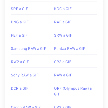
visores de imágenes, navegadores web y sistemas
SRF a GIF
KDC a GIF
operativos. Para abrir un GIF y editarlo, use una
aplicación como
Adobe Photoshop
. En Windows,
abra los GIF con
Microsoft Photos
, Adobe
DNG a GIF
RAF a GIF
Photoshop Elements
, Roxio Creator
NXT Pro
y
otros. En macOS, use visores y editores de
PEF a GIF
SRW a GIF
imágenes de Adobe, como
Adobe Illustrator
.
Samsung RAW a GIF
Pentax RAW a GIF
Desarrollado por:
CompuServe, Inc.
RW2 a GIF
CR2 a GIF
Lanzamiento inicial:
15 de junio de 1987
Enlaces útiles:
https://en.wikipedia.org/wiki/GIF
Sony RAW a GIF
RAW a GIF
DCR a GIF
ORF (Olympus Raw) a
GIF
Canon RAW a GIF
CR3 a GIF