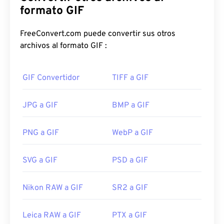
utilizando el
modelo de color RGB
formato GIF
. A diferencia del
formato de archivo
BMP
sin comprimir, el GIF
utiliza
compresión sin pérdida
y admite animación
FreeConvert.com puede convertir sus otros
sin audio. El uso más común del GIF es en formato
archivos al formato GIF :
animado, como anuncios, respuestas basadas en
emociones en redes sociales y memes, que suelen
GIF Convertidor
TIFF a GIF
viralizarse en internet.
¿Cómo abrir un archivo GIF?
JPG a GIF
BMP a GIF
Casi todos los navegadores web admiten GIF, lo
PNG a GIF
WebP a GIF
que le otorga una clara ventaja sobre otros
formatos de imagen, como PNG. Además, GIF se
SVG a GIF
PSD a GIF
abre en los dispositivos móviles de Apple, como
iPhone y iPad, lo que lo hace más popular que
Adobe Flash
.
Nikon RAW a GIF
SR2 a GIF
Leica RAW a GIF
PTX a GIF
Los GIF se abren fácilmente en casi todos los