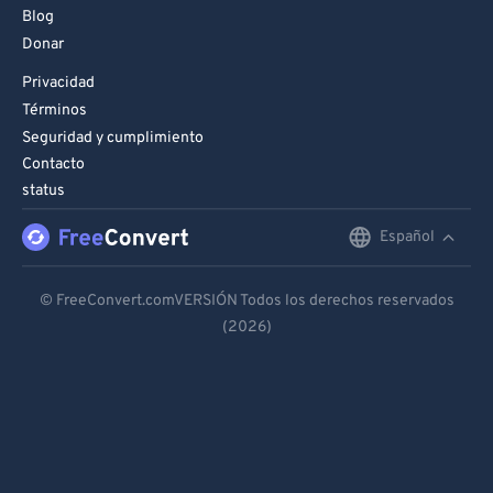
Blog
Donar
Privacidad
Términos
Seguridad y cumplimiento
Contacto
status
Español
English
Deutsch
© FreeConvert.comVERSIÓN Todos los derechos reservados
(2026)
Español
Français
Português
Italiano