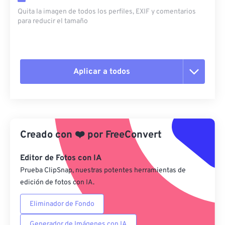
Quita la imagen de todos los perfiles, EXIF ​​y comentarios
para reducir el tamaño
Aplicar a todos
Restablecer todas las opciones
Aplicar desde el ajuste preestablecido
Creado con
❤️
por
FreeConvert
Guardar como preestablecido
Editor de Fotos con IA
Prueba ClipSnap, nuestras potentes herramientas de
edición de fotos con IA.
Eliminador de Fondo
Generador de Imágenes con IA