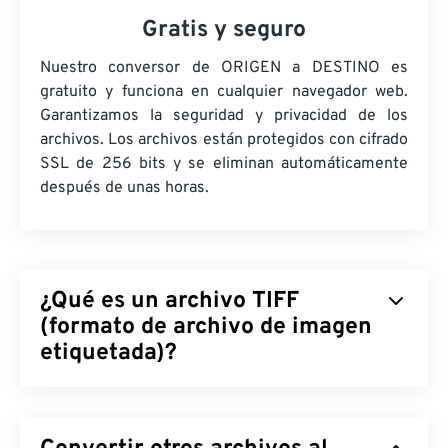
Gratis y seguro
Nuestro conversor de ORIGEN a DESTINO es
gratuito y funciona en cualquier navegador web.
Garantizamos la seguridad y privacidad de los
archivos. Los archivos están protegidos con cifrado
SSL de 256 bits y se eliminan automáticamente
después de unas horas.
¿Qué es un archivo TIFF
(formato de archivo de imagen
etiquetada)?
El formato de archivo de imagen etiquetado (TIFF),
también conocido como TIF, es uno de los
formatos de archivo de imagen más comunes. Su