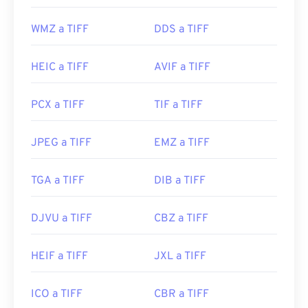
Image Manipulation Program (
GIMP
), Adobe
WMZ a TIFF
DDS a TIFF
Photoshop
y
ACDSee
también son útiles para abrir
y manipular archivos TIFF.
HEIC a TIFF
AVIF a TIFF
Desarrollado por:
Aldus Corporation
, ahora Adobe
PCX a TIFF
TIF a TIFF
Inc.
Lanzamiento inicial:
1986
JPEG a TIFF
EMZ a TIFF
Enlaces útiles:
https://www.adobe.com/creativecloud/file-
TGA a TIFF
DIB a TIFF
types/image/raster/tiff-file.html
DJVU a TIFF
CBZ a TIFF
https://www.file-extensions.org/extension-de-
archivo-tiff
HEIF a TIFF
JXL a TIFF
ICO a TIFF
CBR a TIFF