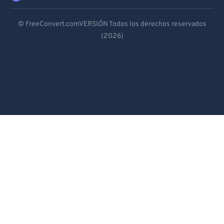
Deutsch
© FreeConvert.comVERSIÓN Todos los derechos reservados
(2026)
Español
Français
Português
Italiano
Dutch
日本語
简体中文
繁體中文
한국어
Svenska