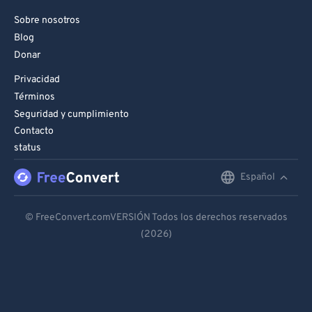
Sobre nosotros
Blog
Donar
Privacidad
Términos
Seguridad y cumplimiento
Contacto
status
Español
English
Deutsch
© FreeConvert.comVERSIÓN Todos los derechos reservados
(2026)
Español
Français
Português