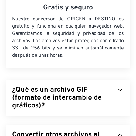
Gratis y seguro
Nuestro conversor de ORIGEN a DESTINO es
gratuito y funciona en cualquier navegador web.
Garantizamos la seguridad y privacidad de los
archivos. Los archivos están protegidos con cifrado
SSL de 256 bits y se eliminan automáticamente
después de unas horas.
¿Qué es un archivo GIF
(formato de intercambio de
gráficos)?
El Formato de Intercambio de Gráficos (GIF) es un
tipo de formato de archivo de mapa de bits que
Convertir otros archivos al
utiliza
píxeles
para formar imágenes simples