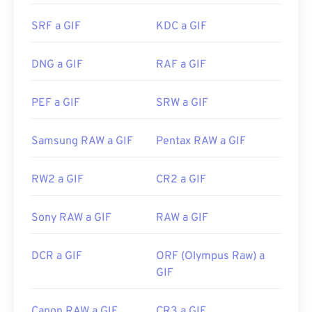
visores de imágenes, navegadores web y sistemas
SRF a GIF
KDC a GIF
operativos. Para abrir un GIF y editarlo, use una
aplicación como
Adobe Photoshop
. En Windows,
abra los GIF con
Microsoft Photos
, Adobe
DNG a GIF
RAF a GIF
Photoshop Elements
, Roxio Creator
NXT Pro
y
otros. En macOS, use visores y editores de
PEF a GIF
SRW a GIF
imágenes de Adobe, como
Adobe Illustrator
.
Samsung RAW a GIF
Pentax RAW a GIF
Desarrollado por:
CompuServe, Inc.
RW2 a GIF
CR2 a GIF
Lanzamiento inicial:
15 de junio de 1987
Enlaces útiles:
https://en.wikipedia.org/wiki/GIF
Sony RAW a GIF
RAW a GIF
DCR a GIF
ORF (Olympus Raw) a
GIF
Canon RAW a GIF
CR3 a GIF