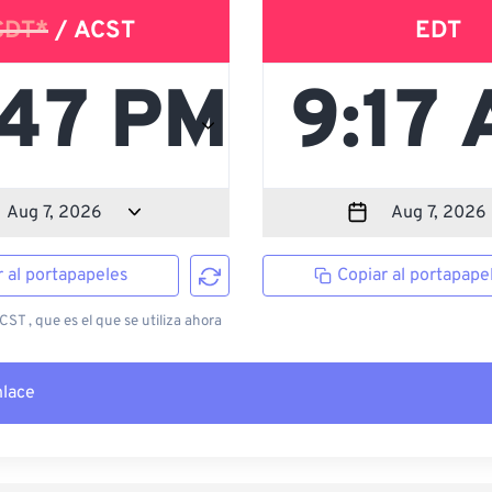
CDT*
/ ACST
EDT
r al portapapeles
Copiar al portapape
ST , que es el que se utiliza ahora
nlace