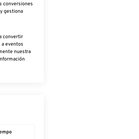
as conversiones
 y gestiona
a convertir
o a eventos
rmente nuestra
información
iempo