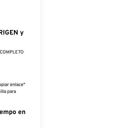
ORIGEN y
O COMPLETO
piar enlace"
lla para
tiempo en