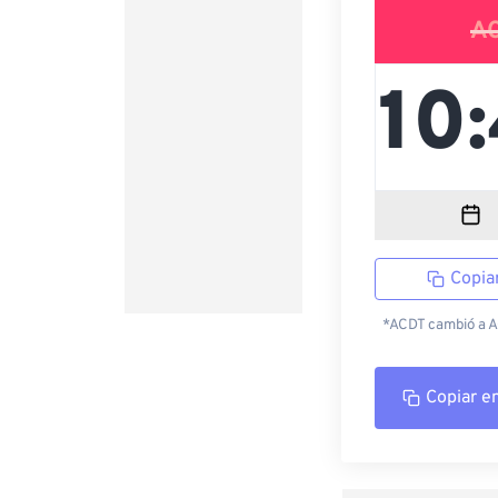
A
Copia
*ACDT cambió a AC
Copiar e