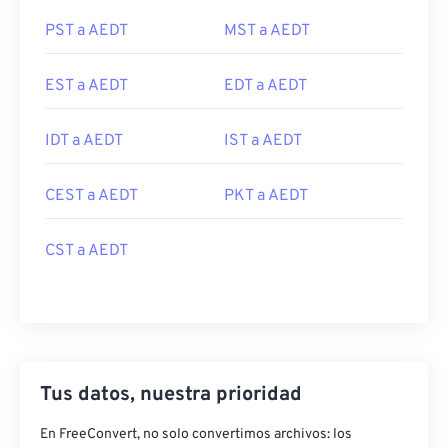
PST a AEDT
MST a AEDT
EST a AEDT
EDT a AEDT
IDT a AEDT
IST a AEDT
CEST a AEDT
PKT a AEDT
CST a AEDT
Tus datos, nuestra prioridad
En FreeConvert, no solo convertimos archivos: los