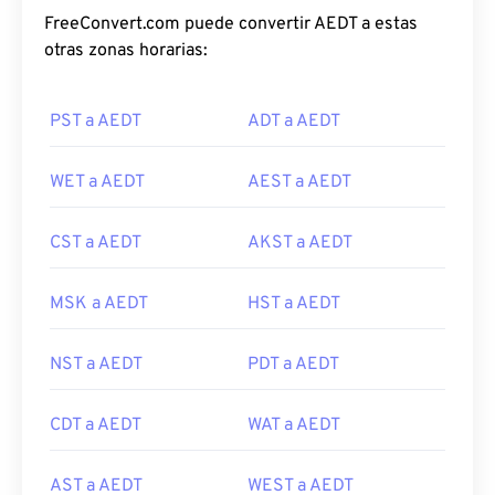
FreeConvert.com puede convertir AEDT a estas
otras zonas horarias:
PST a AEDT
ADT a AEDT
WET a AEDT
AEST a AEDT
CST a AEDT
AKST a AEDT
MSK a AEDT
HST a AEDT
NST a AEDT
PDT a AEDT
CDT a AEDT
WAT a AEDT
AST a AEDT
WEST a AEDT