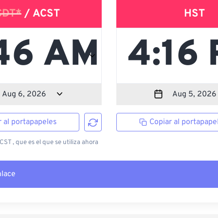
CDT*
/ ACST
HST
r al portapapeles
Copiar al portapape
ST , que es el que se utiliza ahora
nlace