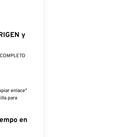
ORIGEN y
O COMPLETO
piar enlace"
lla para
tiempo en