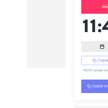
A
Copia
*ACDT cambió a AC
Copiar e