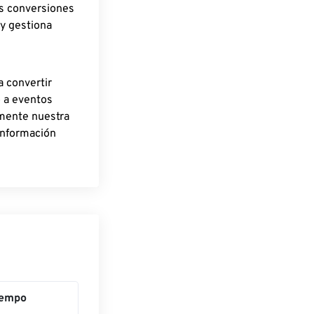
as conversiones
 y gestiona
a convertir
o a eventos
rmente nuestra
información
iempo