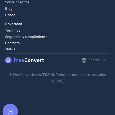
Sobre nosotros
Blog
Donar
Privacidad
Términos
Seguridad y cumplimiento
Contacto
status
Español
English
Deutsch
© FreeConvert.comVERSIÓN Todos los derechos reservados
(2026)
Español
Français
Português
Italiano