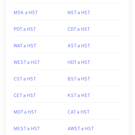
MSK a HST
NST a HST
PDT a HST
CDT a HST
WAT a HST
AST a HST
WEST a HST
HDT a HST
CST a HST
BST a HST
CET a HST
KST a HST
MDT a HST
CAT a HST
MEST a HST
AWST a HST