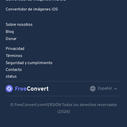
Convertidor de imágenes iOS
Sobre nosotros
Blog
Donar
Privacidad
Términos
Seguridad y cumplimiento
Contacto
status
Español
English
Deutsch
© FreeConvert.comVERSIÓN Todos los derechos reservados
(2026)
Español
Français