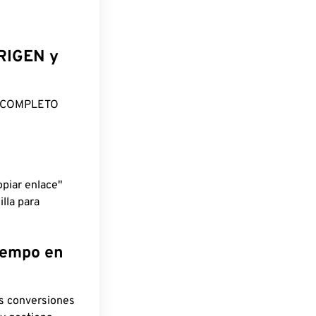
ORIGEN y
O COMPLETO
piar enlace"
lla para
tiempo en
as conversiones