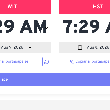
WIT
HST
r al portapapeles
Copiar al portapape
nlace