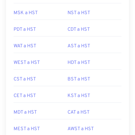
MSK a HST
NST a HST
PDT a HST
CDT a HST
WAT a HST
AST a HST
WEST a HST
HDT a HST
CST a HST
BST a HST
CET a HST
KST a HST
MDT a HST
CAT a HST
MEST a HST
AWST a HST