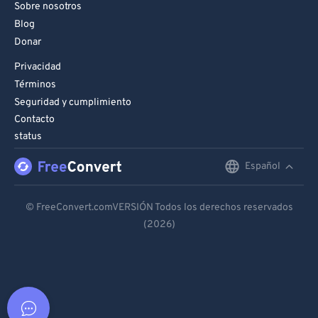
Sobre nosotros
Blog
Donar
Privacidad
Términos
Seguridad y cumplimiento
Contacto
status
Español
English
Deutsch
© FreeConvert.comVERSIÓN Todos los derechos reservados
(2026)
Español
Français
Português
Italiano