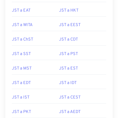
JST a EAT
JST a HKT
JST a WITA
JST a EEST
JST a ChST
JST a CDT
JST a SST
JST a PST
JST a MST
JST a EST
JST a EDT
JST a IDT
JST a IST
JST a CEST
JST a PKT
JST a AEDT