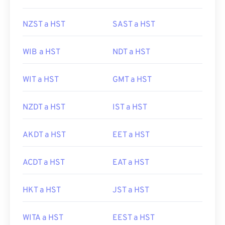
NZST a HST
SAST a HST
WIB a HST
NDT a HST
WIT a HST
GMT a HST
NZDT a HST
IST a HST
AKDT a HST
EET a HST
ACDT a HST
EAT a HST
HKT a HST
JST a HST
WITA a HST
EEST a HST