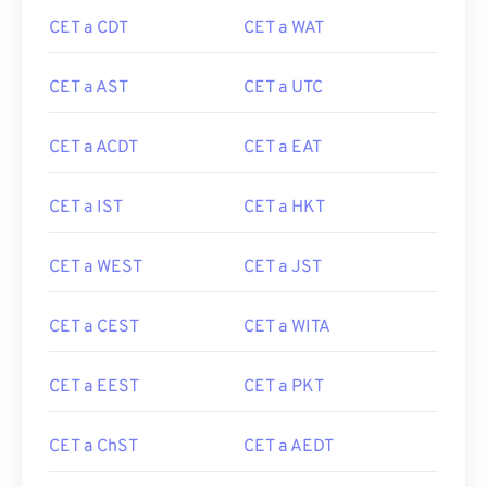
CET a CDT
CET a WAT
CET a AST
CET a UTC
CET a ACDT
CET a EAT
CET a IST
CET a HKT
CET a WEST
CET a JST
CET a CEST
CET a WITA
CET a EEST
CET a PKT
CET a ChST
CET a AEDT