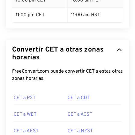
10:00 pm CET
10:00 am HST
11:00 pm CET
11:00 am HST
Convertir CET a otras zonas
horarias
FreeConvert.com puede convertir CET a estas otras
zonas horarias:
CET a PST
CET a CDT
CET a WET
CET a ACST
CET a AEST
CET a NZST