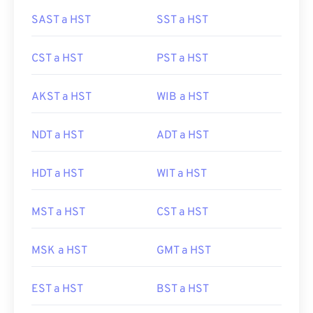
SAST a HST
SST a HST
CST a HST
PST a HST
AKST a HST
WIB a HST
NDT a HST
ADT a HST
HDT a HST
WIT a HST
MST a HST
CST a HST
MSK a HST
GMT a HST
EST a HST
BST a HST