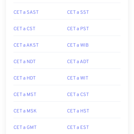
CET a SAST
CET a SST
CET a CST
CET a PST
CET a AKST
CET a WIB
CET a NDT
CET a ADT
CET a HDT
CET a WIT
CET a MST
CET a CST
CET a MSK
CET a HST
CET a GMT
CET a EST