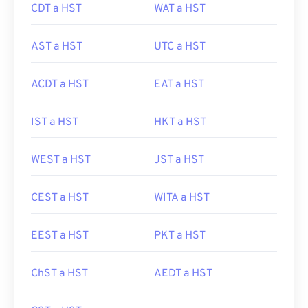
CDT a HST
WAT a HST
AST a HST
UTC a HST
ACDT a HST
EAT a HST
IST a HST
HKT a HST
WEST a HST
JST a HST
CEST a HST
WITA a HST
EEST a HST
PKT a HST
ChST a HST
AEDT a HST