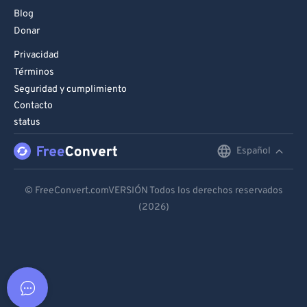
Blog
Donar
Privacidad
Términos
Seguridad y cumplimiento
Contacto
status
Español
English
Deutsch
© FreeConvert.comVERSIÓN Todos los derechos reservados
(2026)
Español
Français
Português
Italiano