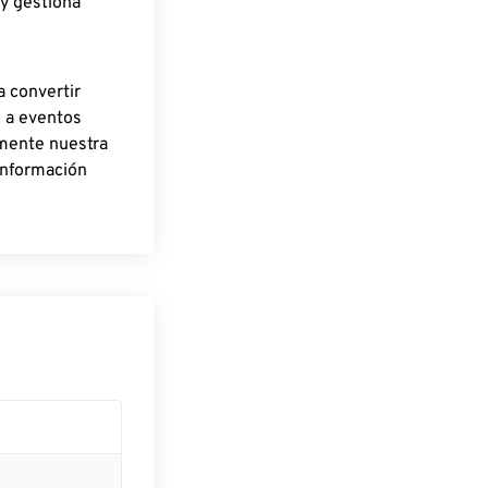
 y gestiona
a convertir
o a eventos
rmente nuestra
información