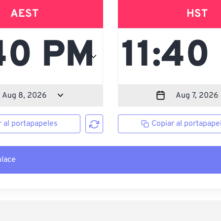
AEST
HST
r al portapapeles
Copiar al portapape
nlace