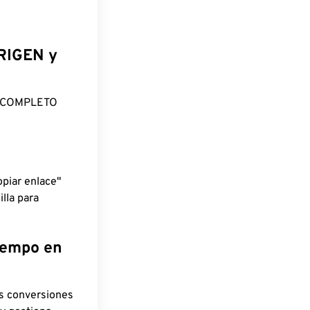
ORIGEN y
O COMPLETO
piar enlace"
lla para
tiempo en
as conversiones