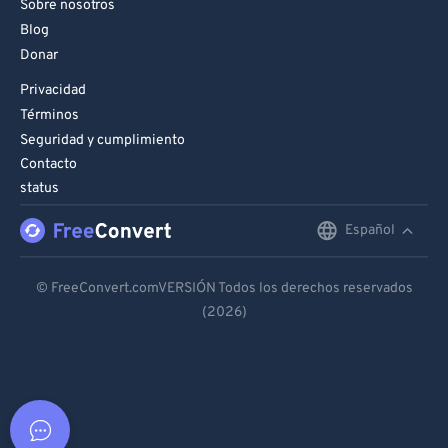
Sobre nosotros
Blog
Donar
Privacidad
Términos
Seguridad y cumplimiento
Contacto
status
Español
English
Deutsch
© FreeConvert.comVERSIÓN Todos los derechos reservados
(2026)
Español
Français
Português
Italiano