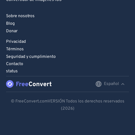
Sobre nosotros
Blog
Donar
Privacidad
Términos
Seguridad y cumplimiento
Contacto
status
Español
English
Deutsch
© FreeConvert.comVERSIÓN Todos los derechos reservados
(2026)
Español
Français
Português