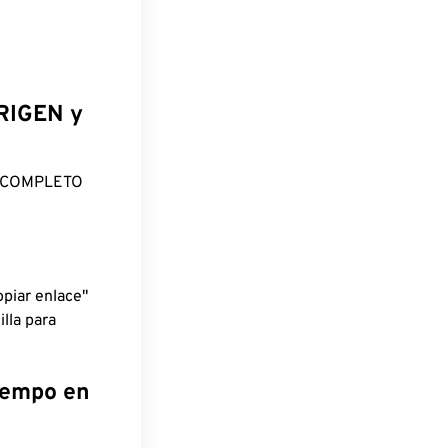
ORIGEN y
O COMPLETO
piar enlace"
lla para
tiempo en