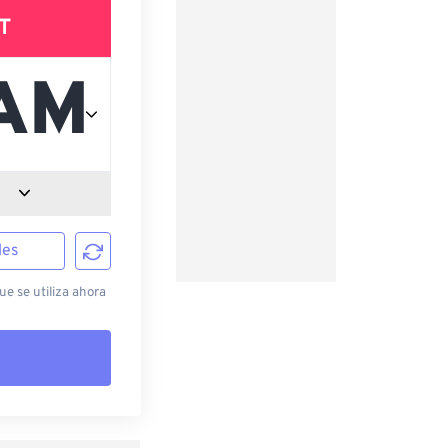
T
les
e se utiliza ahora