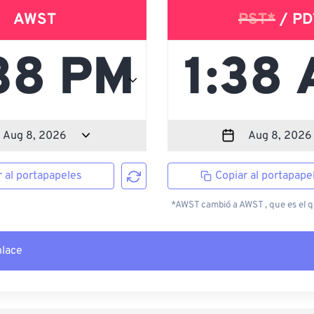
AWST
PST*
/ PD
r al portapapeles
Copiar al portapape
*AWST cambió a AWST , que es el qu
nlace