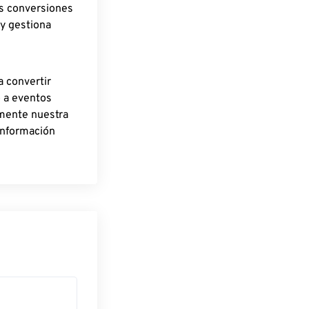
as conversiones
 y gestiona
a convertir
o a eventos
rmente nuestra
información