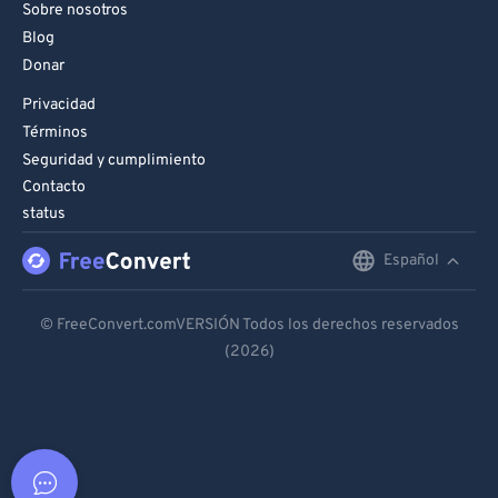
Sobre nosotros
Blog
Donar
Privacidad
Términos
Seguridad y cumplimiento
Contacto
status
Español
English
Deutsch
© FreeConvert.comVERSIÓN Todos los derechos reservados
(2026)
Español
Français
Português
Italiano