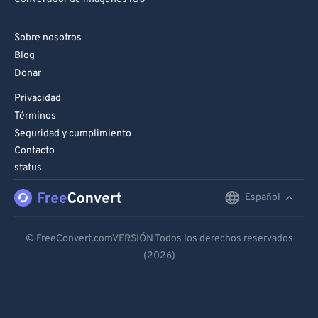
Sobre nosotros
Blog
Donar
Privacidad
Términos
Seguridad y cumplimiento
Contacto
status
Español
English
Deutsch
© FreeConvert.comVERSIÓN Todos los derechos reservados
(2026)
Español
Français
Português