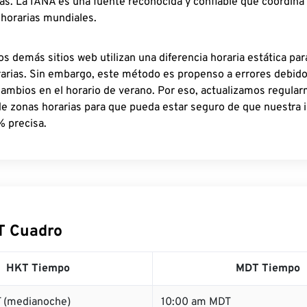
as. La IANA es una fuente reconocida y confiable que coordina
 horarias mundiales.
os demás sitios web utilizan una diferencia horaria estática par
rarias. Sin embargo, este método es propenso a errores debid
cambios en el horario de verano. Por eso, actualizamos regula
de zonas horarias para que pueda estar seguro de que nuestra 
% precisa.
T Cuadro
HKT Tiempo
MDT Tiempo
 (medianoche)
10:00 am MDT