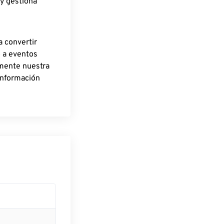
 y gestiona
a convertir
o a eventos
rmente nuestra
información