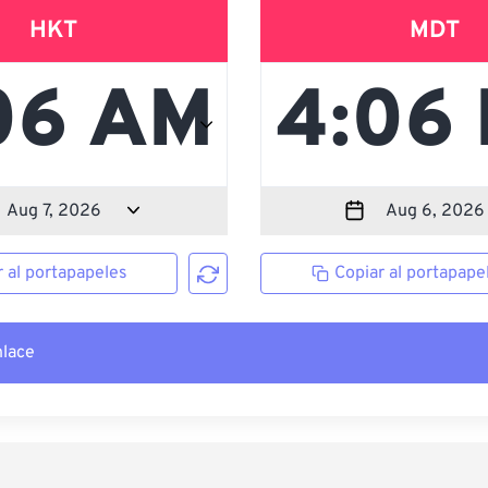
HKT
MDT
r al portapapeles
Copiar al portapape
nlace