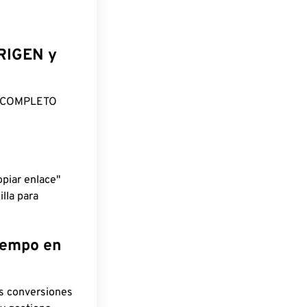
ORIGEN y
O COMPLETO
piar enlace"
lla para
tiempo en
as conversiones