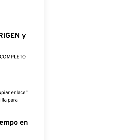
ORIGEN y
O COMPLETO
piar enlace"
lla para
tiempo en