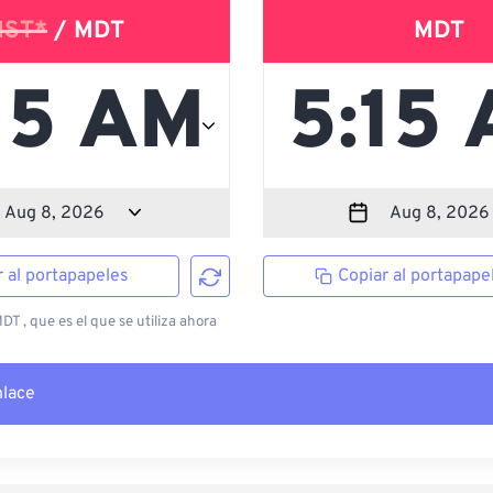
ST*
/ MDT
MDT
r al portapapeles
Copiar al portapape
T , que es el que se utiliza ahora
nlace