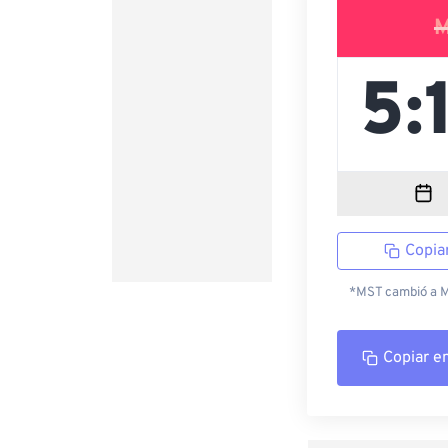
M
Copia
*MST cambió a MD
Copiar e