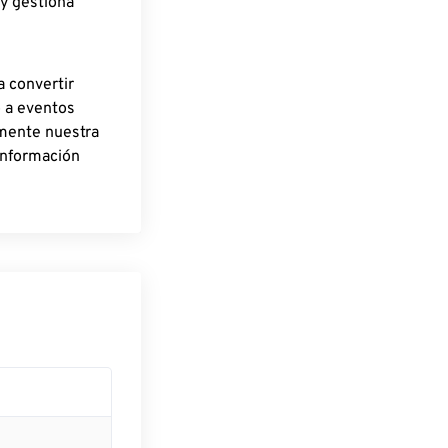
 y gestiona
a convertir
o a eventos
rmente nuestra
información