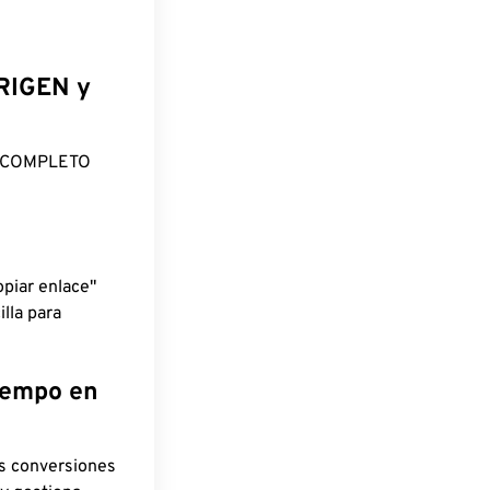
ORIGEN y
O COMPLETO
piar enlace"
lla para
tiempo en
as conversiones