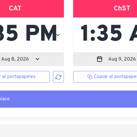
CAT
ChST
r al portapapeles
Copiar al portapape
nlace