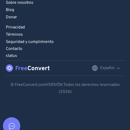
Sobre nosotros
Blog
Donar
Privacidad
Términos
Seguridad y cumplimiento
Contacto
status
Español
English
Deutsch
© FreeConvert.comVERSIÓN Todos los derechos reservados
(2026)
Español
Français
Português
Italiano