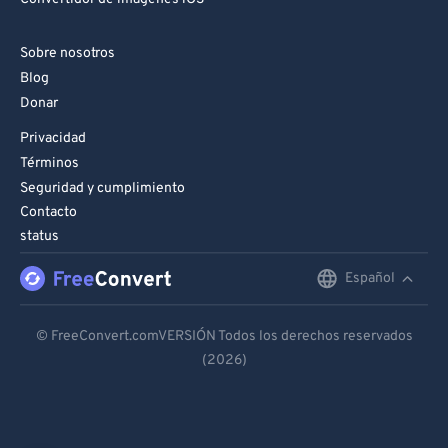
Sobre nosotros
Blog
Donar
Privacidad
Términos
Seguridad y cumplimiento
Contacto
status
Español
English
Deutsch
© FreeConvert.comVERSIÓN Todos los derechos reservados
(2026)
Español
Français
Português