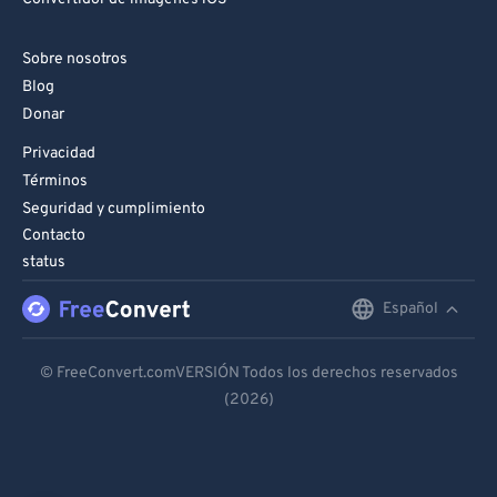
Sobre nosotros
Blog
Donar
Privacidad
Términos
Seguridad y cumplimiento
Contacto
status
Español
English
Deutsch
© FreeConvert.comVERSIÓN Todos los derechos reservados
(2026)
Español
Français
Português