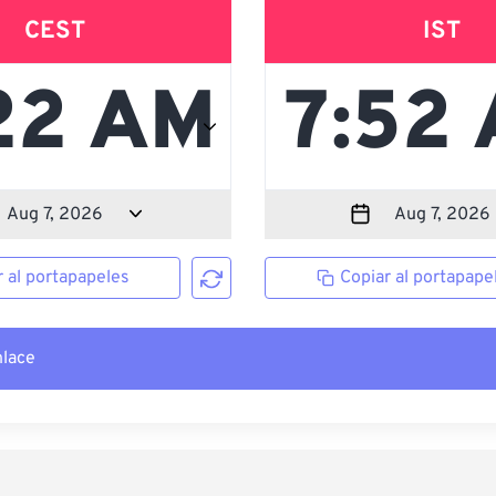
CEST
IST
r al portapapeles
Copiar al portapape
nlace