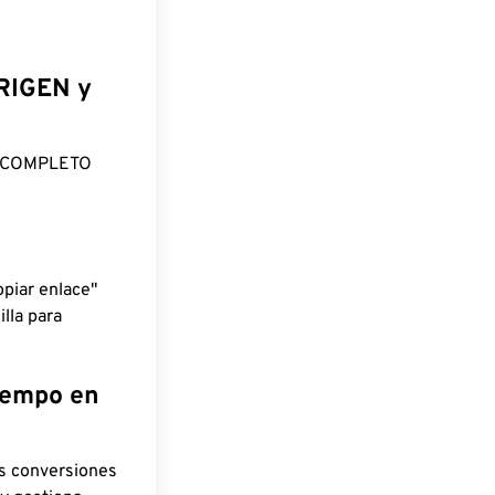
ORIGEN y
O COMPLETO
piar enlace"
lla para
tiempo en
as conversiones