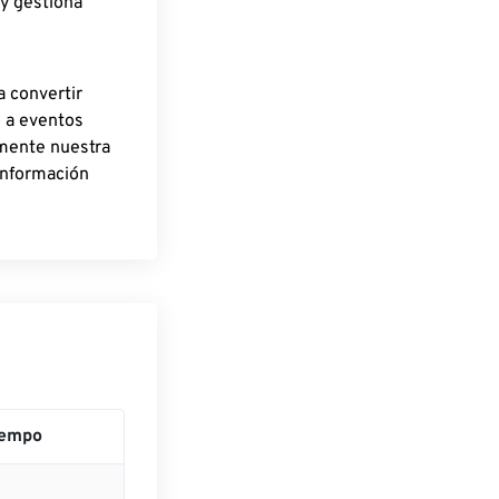
 y gestiona
a convertir
o a eventos
rmente nuestra
información
iempo