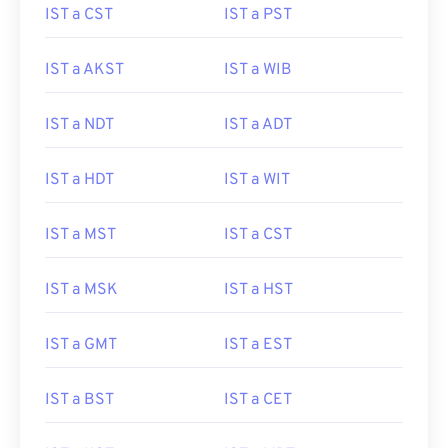
IST a CST
IST a PST
IST a AKST
IST a WIB
IST a NDT
IST a ADT
IST a HDT
IST a WIT
IST a MST
IST a CST
IST a MSK
IST a HST
IST a GMT
IST a EST
IST a BST
IST a CET