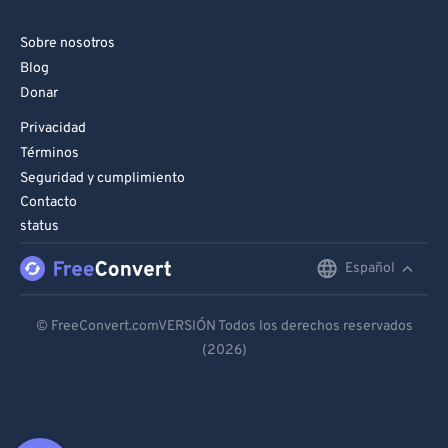
Sobre nosotros
Blog
Donar
Privacidad
Términos
Seguridad y cumplimiento
Contacto
status
Español
English
Deutsch
© FreeConvert.comVERSIÓN Todos los derechos reservados
(2026)
Español
Français
Português