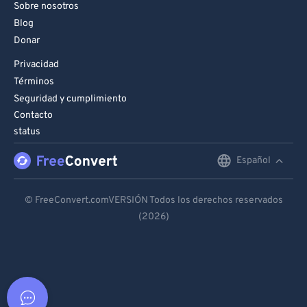
Sobre nosotros
Blog
Donar
Privacidad
Términos
Seguridad y cumplimiento
Contacto
status
Español
English
Deutsch
© FreeConvert.comVERSIÓN Todos los derechos reservados
(2026)
Español
Français
Português
Italiano