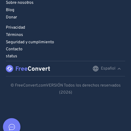
Sobre nosotros
Blog
Donar
Privacidad
Términos
Seguridad y cumplimiento
Contacto
status
Español
English
Deutsch
© FreeConvert.comVERSIÓN Todos los derechos reservados
(2026)
Español
Français
Português
Italiano