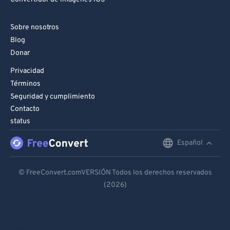
Sobre nosotros
Blog
Donar
Privacidad
Términos
Seguridad y cumplimiento
Contacto
status
Español
English
Deutsch
© FreeConvert.comVERSIÓN Todos los derechos reservados
(2026)
Español
Français
Português