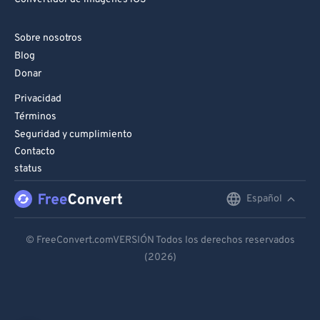
Sobre nosotros
Blog
Donar
Privacidad
Términos
Seguridad y cumplimiento
Contacto
status
Español
English
Deutsch
© FreeConvert.comVERSIÓN Todos los derechos reservados
(2026)
Español
Français
Português