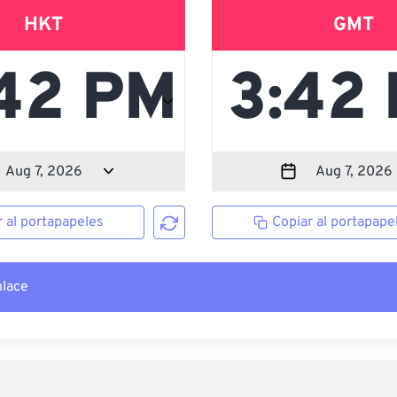
HKT
GMT
r al portapapeles
Copiar al portapape
nlace