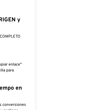
ORIGEN y
O COMPLETO
piar enlace"
lla para
tiempo en
as conversiones