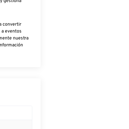
 y gestiona
a convertir
o a eventos
rmente nuestra
información