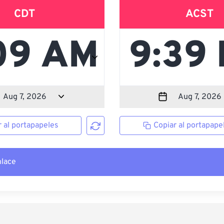
CDT
ACST
r al portapapeles
Copiar al portapape
nlace