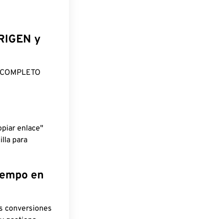
ORIGEN y
O COMPLETO
piar enlace"
lla para
tiempo en
as conversiones