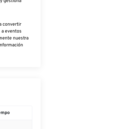
 y gestiona
a convertir
o a eventos
rmente nuestra
información
empo