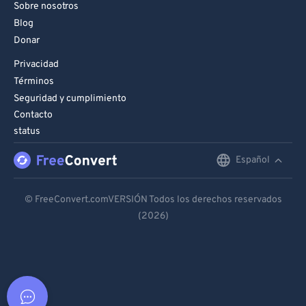
Sobre nosotros
Blog
Donar
Privacidad
Términos
Seguridad y cumplimiento
Contacto
status
Español
English
Deutsch
© FreeConvert.comVERSIÓN Todos los derechos reservados
(2026)
Español
Français
Português
Italiano