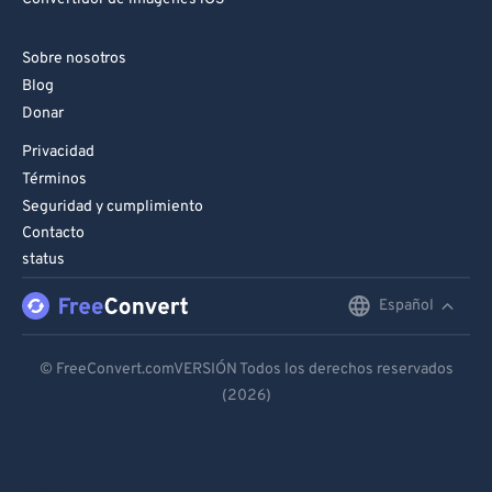
Sobre nosotros
Blog
Donar
Privacidad
Términos
Seguridad y cumplimiento
Contacto
status
Español
English
Deutsch
© FreeConvert.comVERSIÓN Todos los derechos reservados
(2026)
Español
Français
Português