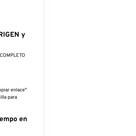
ORIGEN y
O COMPLETO
piar enlace"
lla para
tiempo en