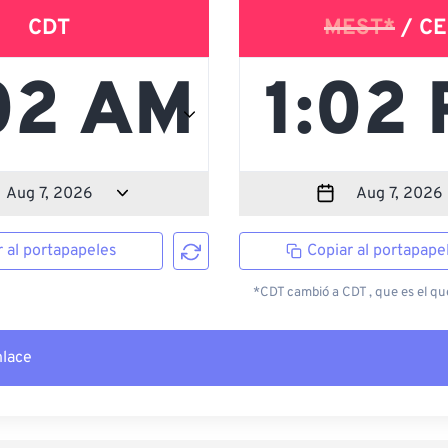
CDT
MEST*
/ CE
r al portapapeles
Copiar al portapape
*CDT cambió a CDT , que es el que
nlace