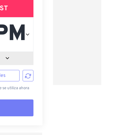
ST
les
 se utiliza ahora